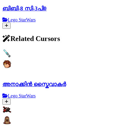
ബിബി-8 സി-3പി0
Lego StarWars
Related Cursors
അനാക്കിൻ സ്കൈവാകർ
Lego StarWars