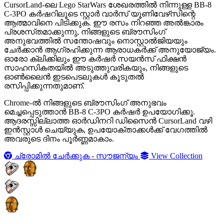
CursorLand-ലെ Lego StarWars ശേഖരത്തിൽ നിന്നുള്ള BB-8
C-3PO കർഷറിലൂടെ സ്റ്റാർ വാർസ് യൂണിവേഴ്‌സിന്റെ
ആത്മാവിനെ പിടിക്കുക. ഈ രസം നിറഞ്ഞ അൽങ്കാരം
പ്രശസ്‌തമാക്കുന്നു, നിങ്ങളുടെ ബ്രൗസിംഗ്
അനുഭവത്തിൽ സന്തോഷവും നൊസ്റ്റാൽജിയയും
ചേർക്കാൻ ആഗ്രഹിക്കുന്ന ആരാധകർക്ക് അനുയോജ്യം.
ഓരോ ക്ലിക്കിലും ഈ കർഷർ സയൻസ് ഫിക്ഷൻ
സാഹസികതയിൽ അടുത്തുവരികയും, നിങ്ങളുടെ
ഓൺലൈൻ ഇടപെടലുകൾ കൂടുതൽ
രസിപ്പിക്കുന്നതുമാണ്.
Chrome-ൽ നിങ്ങളുടെ ബ്രൗസിംഗ് അനുഭവം
മെച്ചപ്പെടുത്താൻ BB-8 C-3PO കർഷർ ഉപയോഗിക്കൂ.
ആദരസ്സില്ലാത്ത ഓർഡിനറി ഡിസൈൻ CursorLand വഴി
ഇൻസ്റ്റാൾ ചെയ്യുക, ഉപയോക്താക്കൾക്ക് വേഗത്തിൽ
അവരുടെ ദിനം പൂർണ്ണമാകാം.
ച്രോമിൽ ചേർക്കുക - സൗജന്യം
View Collection