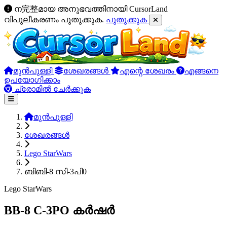
ന完整മായ അനുഭവത്തിനായി CursorLand
വിപുലീകരണം പുതുക്കുക.
പുതുക്കുക
മുൻപുള്ളി
ശേഖരങ്ങൾ
എന്റെ ശേഖരം
എങ്ങനെ
ഉപയോഗിക്കാം
ച്രോമിൽ ചേർക്കുക
മുൻപുള്ളി
ശേഖരങ്ങൾ
Lego StarWars
ബിബി-8 സി-3പി0
Lego StarWars
BB-8 C-3PO കർഷർ