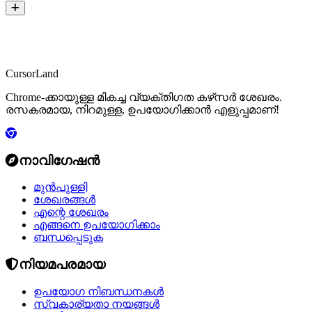
CursorLand
Chrome-ക്കായുള്ള മികച്ച വ്യക്തിഗത കഴ്‌സർ ശേഖരം.
രസകരമായ, നിറമുള്ള, ഉപയോഗിക്കാൻ എളുപ്പമാണ്!
നാവിഗേഷൻ
മുൻപുള്ളി
ശേഖരങ്ങൾ
എന്റെ ശേഖരം
എങ്ങനെ ഉപയോഗിക്കാം
ബന്ധപ്പെടുക
നിയമപരമായ
ഉപയോഗ നിബന്ധനകൾ
സ്വകാര്യതാ നയങ്ങൾ