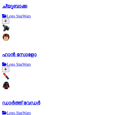
ച്യൂബാക്ക
Lego StarWars
ഹാൻ സോളോ
Lego StarWars
ഡാർത്ത് വേഡർ
Lego StarWars