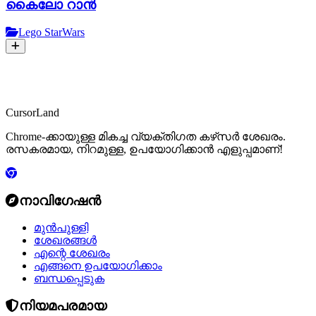
കൈലോ റാൻ
Lego StarWars
CursorLand
Chrome-ക്കായുള്ള മികച്ച വ്യക്തിഗത കഴ്‌സർ ശേഖരം.
രസകരമായ, നിറമുള്ള, ഉപയോഗിക്കാൻ എളുപ്പമാണ്!
നാവിഗേഷൻ
മുൻപുള്ളി
ശേഖരങ്ങൾ
എന്റെ ശേഖരം
എങ്ങനെ ഉപയോഗിക്കാം
ബന്ധപ്പെടുക
നിയമപരമായ