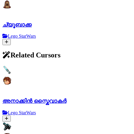
ച്യൂബാക്ക
Lego StarWars
Related Cursors
അനാക്കിൻ സ്കൈവാകർ
Lego StarWars