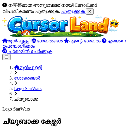
ന完整മായ അനുഭവത്തിനായി CursorLand
വിപുലീകരണം പുതുക്കുക.
പുതുക്കുക
മുൻപുള്ളി
ശേഖരങ്ങൾ
എന്റെ ശേഖരം
എങ്ങനെ
ഉപയോഗിക്കാം
ച്രോമിൽ ചേർക്കുക
മുൻപുള്ളി
ശേഖരങ്ങൾ
Lego StarWars
ച്യൂബാക്ക
Lego StarWars
ച്യൂബാക്ക കേഴ്സർ