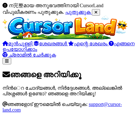
ന完整മായ അനുഭവത്തിനായി CursorLand
വിപുലീകരണം പുതുക്കുക.
പുതുക്കുക
മുൻപുള്ളി
ശേഖരങ്ങൾ
എന്റെ ശേഖരം
എങ്ങനെ
ഉപയോഗിക്കാം
ച്രോമിൽ ചേർക്കുക
ഞങ്ങളെ അറിയിക്കൂ
നിന്‍െറ ചോദ്യങ്ങൾ, നിർദ്ദേശങ്ങൾ, അല്ലെങ്കിൽ
പ്രശ്നങ്ങൾ ഉണ്ടോ? ഞങ്ങളെ അറിയിക്കൂ!
ഞങ്ങളോട് ഈമെയിൽ ചെയ്യുക:
support@cursor-
land.com