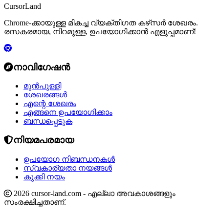
CursorLand
Chrome-ക്കായുള്ള മികച്ച വ്യക്തിഗത കഴ്‌സർ ശേഖരം.
രസകരമായ, നിറമുള്ള, ഉപയോഗിക്കാൻ എളുപ്പമാണ്!
നാവിഗേഷൻ
മുൻപുള്ളി
ശേഖരങ്ങൾ
എന്റെ ശേഖരം
എങ്ങനെ ഉപയോഗിക്കാം
ബന്ധപ്പെടുക
നിയമപരമായ
ഉപയോഗ നിബന്ധനകൾ
സ്വകാര്യതാ നയങ്ങൾ
കുക്കി നയം
2026 cursor-land.com - എല്ലാ അവകാശങ്ങളും
സംരക്ഷിച്ചതാണ്.