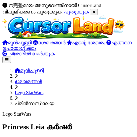
ന完整മായ അനുഭവത്തിനായി CursorLand
വിപുലീകരണം പുതുക്കുക.
പുതുക്കുക
മുൻപുള്ളി
ശേഖരങ്ങൾ
എന്റെ ശേഖരം
എങ്ങനെ
ഉപയോഗിക്കാം
ച്രോമിൽ ചേർക്കുക
മുൻപുള്ളി
ശേഖരങ്ങൾ
Lego StarWars
പ്രിൻസസ് ലേയ
Lego StarWars
Princess Leia കർഷർ