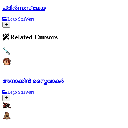
പ്രിൻസസ് ലേയ
Lego StarWars
Related Cursors
അനാക്കിൻ സ്കൈവാകർ
Lego StarWars