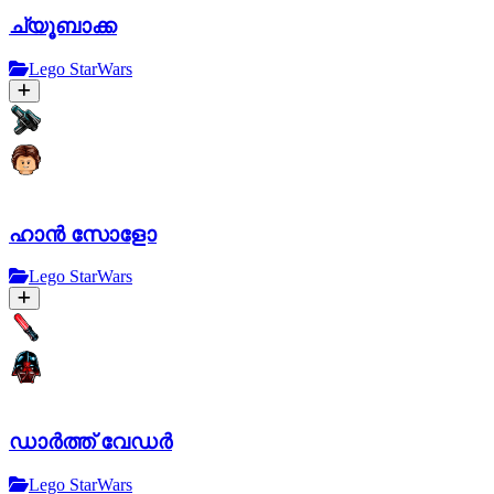
ച്യൂബാക്ക
Lego StarWars
ഹാൻ സോളോ
Lego StarWars
ഡാർത്ത് വേഡർ
Lego StarWars