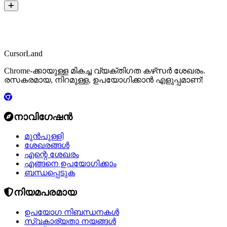
CursorLand
Chrome-ക്കായുള്ള മികച്ച വ്യക്തിഗത കഴ്‌സർ ശേഖരം.
രസകരമായ, നിറമുള്ള, ഉപയോഗിക്കാൻ എളുപ്പമാണ്!
നാവിഗേഷൻ
മുൻപുള്ളി
ശേഖരങ്ങൾ
എന്റെ ശേഖരം
എങ്ങനെ ഉപയോഗിക്കാം
ബന്ധപ്പെടുക
നിയമപരമായ
ഉപയോഗ നിബന്ധനകൾ
സ്വകാര്യതാ നയങ്ങൾ