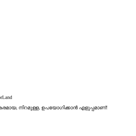
orLand
സകരമായ, നിറമുള്ള, ഉപയോഗിക്കാൻ എളുപ്പമാണ്!