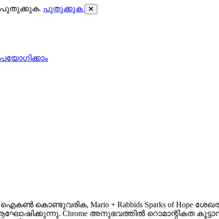
ുതുക്കുക.
പുതുക്കുക
പയോഗിക്കാം
ഗ് ഐകൺ കൊണ്ടുവരിക, Mario + Rabbids Sparks of Hope ശേഖ
ുന്നു. Chrome അനുഭവത്തിൽ റൊമാന്റികത കൂട്ടാൻ ഉദ്ദേ