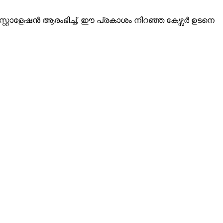
സ്റ്റാളേഷൻ ആരംഭിച്ച്, ഈ പ്രകാശം നിറഞ്ഞ കേഴ്സർ ഉടനെ