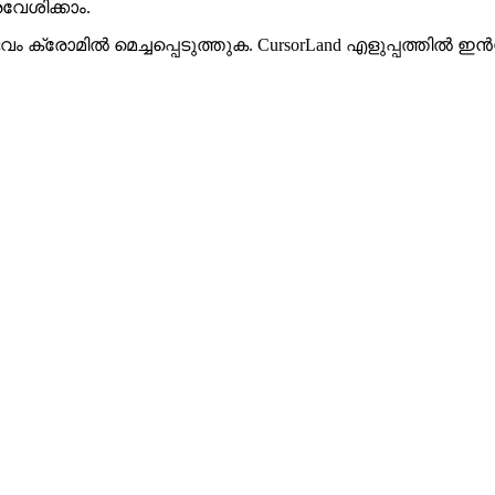
േശിക്കാം.
 ക്രോമിൽ മെച്ചപ്പെടുത്തുക. CursorLand എളുപ്പത്തിൽ ഇൻ