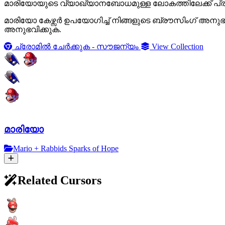
മാരിയോയുടെ വ്യാഖ്യാനബോധമുള്ള ലോകത്തിലേക്ക് പ്രവ
മാരിയോ കേഴ്സർ ഉപയോഗിച്ച് നിങ്ങളുടെ ബ്രൗസിംഗ് അനുഭവം
അനുഭവിക്കുക.
ച്രോമിൽ ചേർക്കുക - സൗജന്യം
View Collection
മാരിയോ
Mario + Rabbids Sparks of Hope
Related Cursors