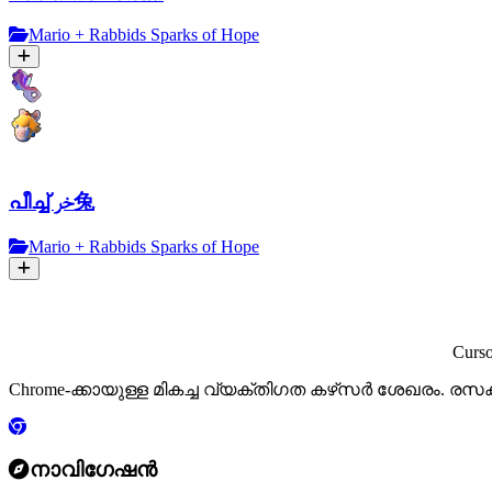
Mario + Rabbids Sparks of Hope
പീച്ച് خر兔
Mario + Rabbids Sparks of Hope
Curs
Chrome-ക്കായുള്ള മികച്ച വ്യക്തിഗത കഴ്‌സർ ശേഖരം. ര
നാവിഗേഷൻ