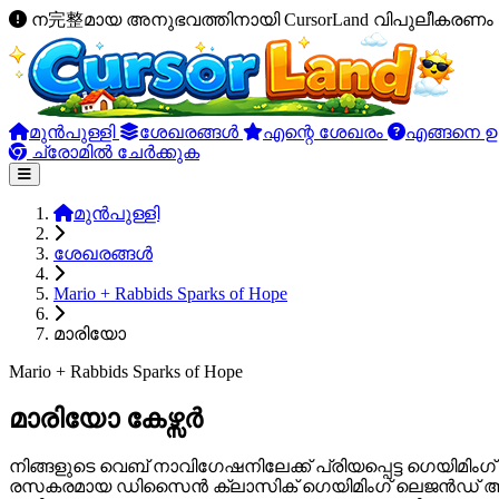
ന完整മായ അനുഭവത്തിനായി CursorLand വിപുലീകരണം പ
മുൻപുള്ളി
ശേഖരങ്ങൾ
എന്റെ ശേഖരം
എങ്ങനെ ഉ
ച്രോമിൽ ചേർക്കുക
മുൻപുള്ളി
ശേഖരങ്ങൾ
Mario + Rabbids Sparks of Hope
മാരിയോ
Mario + Rabbids Sparks of Hope
മാരിയോ കേഴ്സർ
നിങ്ങളുടെ വെബ് നാവിഗേഷനിലേക്ക് പ്രിയപ്പെട്ട ഗെയിമിം
രസകരമായ ഡിസൈൻ ക്ലാസിക് ഗെയിമിംഗ് ലെജൻഡ് ആഘോഷിക്ക