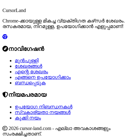
CursorLand
Chrome-ക്കായുള്ള മികച്ച വ്യക്തിഗത കഴ്‌സർ ശേഖരം.
രസകരമായ, നിറമുള്ള, ഉപയോഗിക്കാൻ എളുപ്പമാണ്!
നാവിഗേഷൻ
മുൻപുള്ളി
ശേഖരങ്ങൾ
എന്റെ ശേഖരം
എങ്ങനെ ഉപയോഗിക്കാം
ബന്ധപ്പെടുക
നിയമപരമായ
ഉപയോഗ നിബന്ധനകൾ
സ്വകാര്യതാ നയങ്ങൾ
കുക്കി നയം
2026 cursor-land.com - എല്ലാ അവകാശങ്ങളും
സംരക്ഷിച്ചതാണ്.