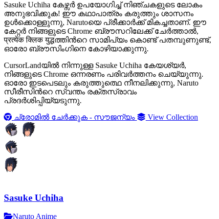
Sasuke Uchiha കേഴ്സർ ഉപയോഗിച്ച് നിഞ്ചകളുടെ ലോകം
അനുഭവിക്കുക! ഈ കഥാപാത്രം കരുത്തും ശാസനം
ഉൾക്കൊള്ളുന്നു, Narutoയെ പ്രീക്കാർക്ക് മികച്ചതാണ്. ഈ
കേറ്റർ നിങ്ങളുടെ Chrome ബ്രൗസറിലേക്ക് ചേർത്താൽ,
प्रत्येक क्लिक युद्धത്തിൻറെ സാമിപ്യം കൊണ്ട് പതമ്പുണുണ്ട്,
ഓരോ ബ്രൗസിംഗിനെ കോഴിയാക്കുന്നു.
CursorLandയിൽ നിന്നുള്ള Sasuke Uchiha കേയശ്യർ,
നിങ്ങളുടെ Chrome ഒന്നരണം പരിവർത്തനം ചെയ്യുന്നു.
ഓരോ ഇടപെടലും കരുത്തുത്ഥെ നീനലിക്കുന്നു, Naruto
സീരീസിന്‍റെ സ്വന്തം രക്തസ്രാവം
പ്രദർശിപ്പിയ്യടുന്നു.
ച്രോമിൽ ചേർക്കുക - സൗജന്യം
View Collection
Sasuke Uchiha
Naruto Anime