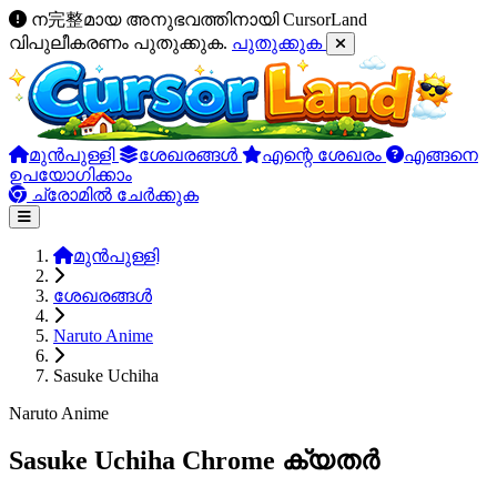
ന完整മായ അനുഭവത്തിനായി CursorLand
വിപുലീകരണം പുതുക്കുക.
പുതുക്കുക
മുൻപുള്ളി
ശേഖരങ്ങൾ
എന്റെ ശേഖരം
എങ്ങനെ
ഉപയോഗിക്കാം
ച്രോമിൽ ചേർക്കുക
മുൻപുള്ളി
ശേഖരങ്ങൾ
Naruto Anime
Sasuke Uchiha
Naruto Anime
Sasuke Uchiha Chrome ക്യതർ