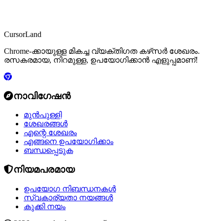
CursorLand
Chrome-ക്കായുള്ള മികച്ച വ്യക്തിഗത കഴ്‌സർ ശേഖരം.
രസകരമായ, നിറമുള്ള, ഉപയോഗിക്കാൻ എളുപ്പമാണ്!
നാവിഗേഷൻ
മുൻപുള്ളി
ശേഖരങ്ങൾ
എന്റെ ശേഖരം
എങ്ങനെ ഉപയോഗിക്കാം
ബന്ധപ്പെടുക
നിയമപരമായ
ഉപയോഗ നിബന്ധനകൾ
സ്വകാര്യതാ നയങ്ങൾ
കുക്കി നയം