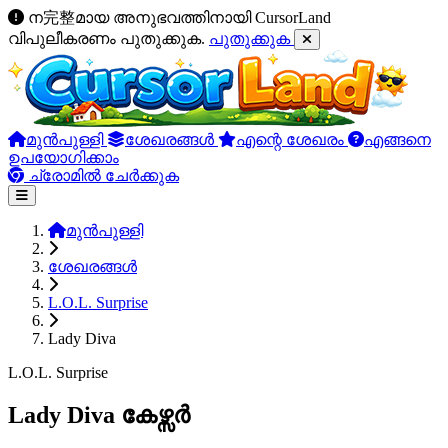
ന完整മായ അനുഭവത്തിനായി CursorLand
വിപുലീകരണം പുതുക്കുക.
പുതുക്കുക
മുൻപുള്ളി
ശേഖരങ്ങൾ
എന്റെ ശേഖരം
എങ്ങനെ
ഉപയോഗിക്കാം
ച്രോമിൽ ചേർക്കുക
മുൻപുള്ളി
ശേഖരങ്ങൾ
L.O.L. Surprise
Lady Diva
L.O.L. Surprise
Lady Diva കേഴ്സർ