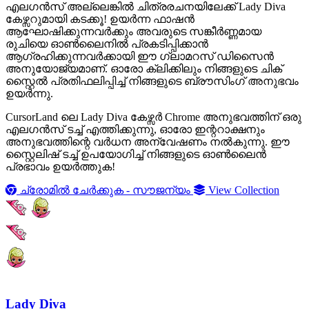
എലഗൻസ് അല്ലെങ്കിൽ ചിത്രരചനയിലേക്ക് Lady Diva
കേഴ്സറുമായി കടക്കൂ! ഉയർന്ന ഫാഷൻ
ആഘോഷിക്കുന്നവര്‍ക്കും അവരുടെ സങ്കീർണ്ണമായ
രുചിയെ ഓൺലൈനിൽ പ്രകടിപ്പിക്കാൻ
ആഗ്രഹിക്കുന്നവര്‍ക്കായി ഈ ഗ്ലാമറസ് ഡിസൈൻ
അനുയോജ്യമാണ്. ഓരോ ക്ലിക്കിലും നിങ്ങളുടെ ചിക്
സ്റ്റൈൽ പ്രതിഫലിപ്പിച്ച് നിങ്ങളുടെ ബ്രൗസിംഗ് അനുഭവം
ഉയർന്നു.
CursorLand ലെ Lady Diva കേഴ്സർ Chrome അനുഭവത്തിന് ഒരു
എലഗൻസ് ടച്ച് എത്തിക്കുന്നു, ഓരോ ഇന്ററാക്ഷനും
അനുഭവത്തിന്റെ വർധന അന്വേഷണം നൽകുന്നു. ഈ
സ്റ്റൈലിഷ് ടച്ച് ഉപയോഗിച്ച് നിങ്ങളുടെ ഓൺലൈൻ
പ്രഭാവം ഉയർത്തുക!
ച്രോമിൽ ചേർക്കുക - സൗജന്യം
View Collection
Lady Diva