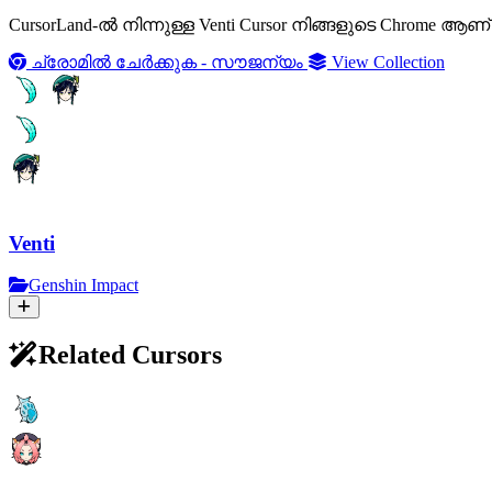
CursorLand-ല്‍ നിന്നുള്ള Venti Cursor നിങ്ങളുടെ Chrom
ച്രോമിൽ ചേർക്കുക - സൗജന്യം
View Collection
Venti
Genshin Impact
Related Cursors