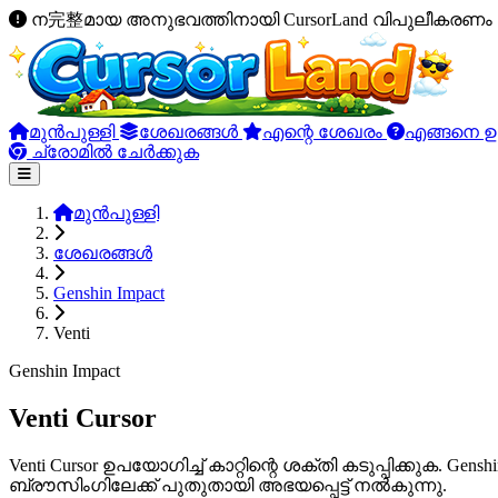
ന完整മായ അനുഭവത്തിനായി CursorLand വിപുലീകരണം പ
മുൻപുള്ളി
ശേഖരങ്ങൾ
എന്റെ ശേഖരം
എങ്ങനെ ഉ
ച്രോമിൽ ചേർക്കുക
മുൻപുള്ളി
ശേഖരങ്ങൾ
Genshin Impact
Venti
Genshin Impact
Venti Cursor
Venti Cursor ഉപയോഗിച്ച് കാറ്റിന്റെ ശക്തി കടുപ്പിക്കുക. 
ബ്രൗസിംഗിലേക്ക് പുതുതായി അഭയപ്പെട്ട് നൽകുന്നു.