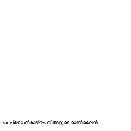
്ടില്‍ ഈcursor പ്രൗധൻരാജ്യം നിങ്ങളുടെ ഓൺലൈൻ