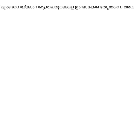
e ആണ് എങ്ങനെയ്കാണട്ടെ,തലമുറകളെ ഉണ്ടാക്കേണ്ടതുതന്നെ അവർ