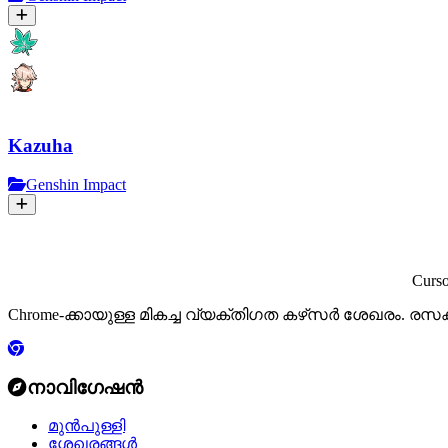
Kazuha
Genshin Impact
Curs
Chrome-ക്കായുള്ള മികച്ച വ്യക്തിഗത കഴ്‌സർ ശേഖരം. ര
നാവിഗേഷൻ
മുൻപുള്ളി
ശേഖരങ്ങൾ