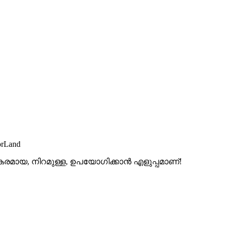
orLand
സകരമായ, നിറമുള്ള, ഉപയോഗിക്കാൻ എളുപ്പമാണ്!