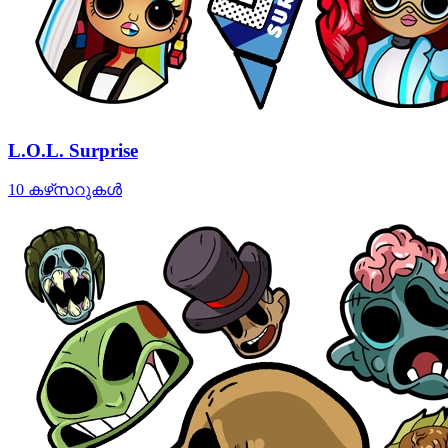
L.O.L. Surprise
10 കഴ്‌സറുകൾ