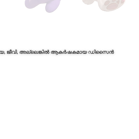
രതിച്ഛായ, ജീവി, അല്ലെങ്കിൽ ആകർഷകമായ ഡിസൈൻ