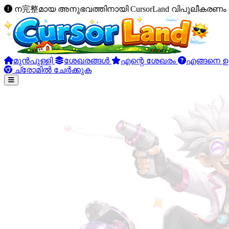
ന完整മായ അനുഭവത്തിനായി CursorLand വിപുലീകരണം പ
മുൻപുള്ളി
ശേഖരങ്ങൾ
എന്റെ ശേഖരം
എങ്ങനെ ഉ
ച്രോമിൽ ചേർക്കുക