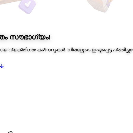
തം സൗഭാഗ്യം!
മമായ വ്യക്തിഗത കഴ്‌സറുകൾ. നിങ്ങളുടെ ഇഷ്ടപ്പെട്ട പ്