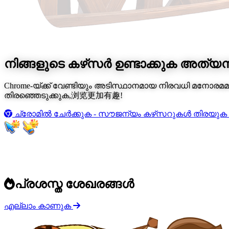
നിങ്ങളുടെ കഴ്‌സർ ഉണ്ടാക്കുക
അത്യന്
Chrome-യ്ക്ക് വേണ്ടിയും അടിസ്ഥാനമായ നിരവധി മനോര
തിരഞ്ഞെടുക്കുക,浏览更加有趣!
ച്രോമിൽ ചേർക്കുക - സൗജന്യം
കഴ്‌സറുകൾ തിരയുക
പ്രശസ്ത ശേഖരങ്ങൾ
എല്ലാം കാണുക